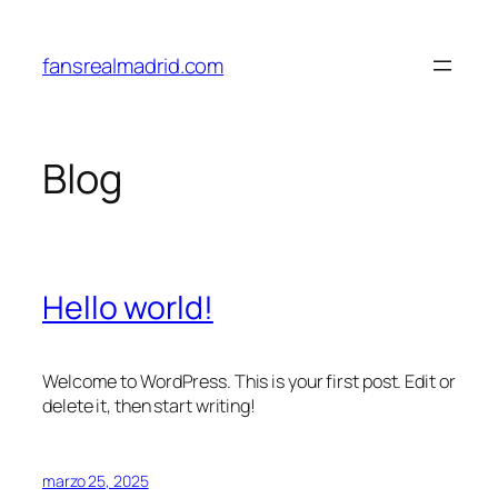
Saltar
al
fansrealmadrid.com
contenido
Blog
Hello world!
Welcome to WordPress. This is your first post. Edit or
delete it, then start writing!
marzo 25, 2025