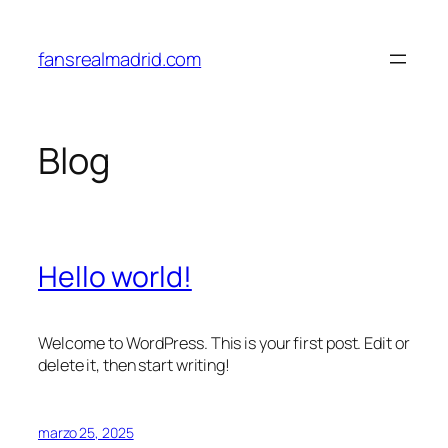
Saltar
al
fansrealmadrid.com
contenido
Blog
Hello world!
Welcome to WordPress. This is your first post. Edit or
delete it, then start writing!
marzo 25, 2025