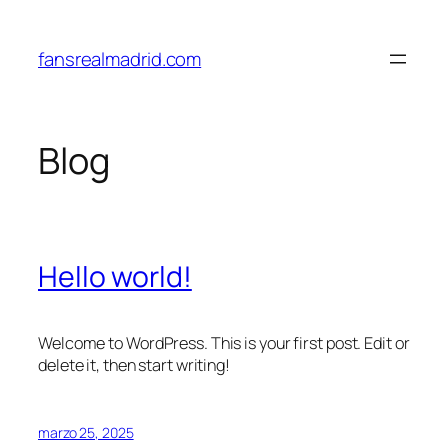
Saltar
al
fansrealmadrid.com
contenido
Blog
Hello world!
Welcome to WordPress. This is your first post. Edit or
delete it, then start writing!
marzo 25, 2025