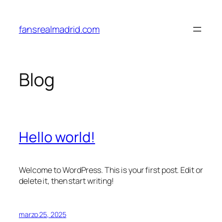
Saltar
al
fansrealmadrid.com
contenido
Blog
Hello world!
Welcome to WordPress. This is your first post. Edit or
delete it, then start writing!
marzo 25, 2025