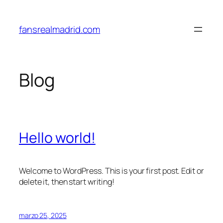
Saltar
al
fansrealmadrid.com
contenido
Blog
Hello world!
Welcome to WordPress. This is your first post. Edit or
delete it, then start writing!
marzo 25, 2025