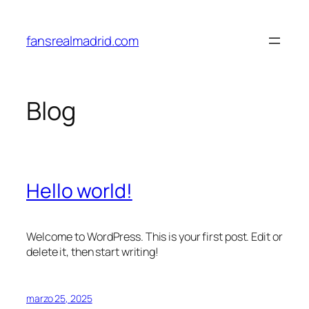
Saltar
al
fansrealmadrid.com
contenido
Blog
Hello world!
Welcome to WordPress. This is your first post. Edit or
delete it, then start writing!
marzo 25, 2025