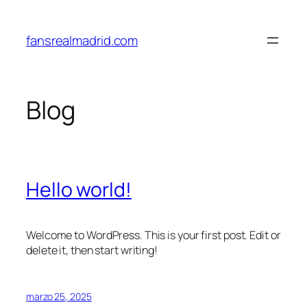
Saltar
al
fansrealmadrid.com
contenido
Blog
Hello world!
Welcome to WordPress. This is your first post. Edit or
delete it, then start writing!
marzo 25, 2025