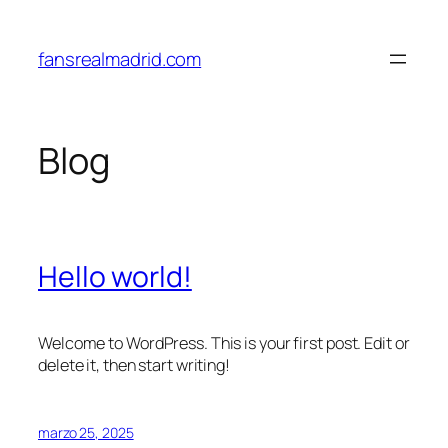
Saltar
al
fansrealmadrid.com
contenido
Blog
Hello world!
Welcome to WordPress. This is your first post. Edit or
delete it, then start writing!
marzo 25, 2025