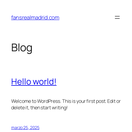
Saltar
al
fansrealmadrid.com
contenido
Blog
Hello world!
Welcome to WordPress. This is your first post. Edit or
delete it, then start writing!
marzo 25, 2025